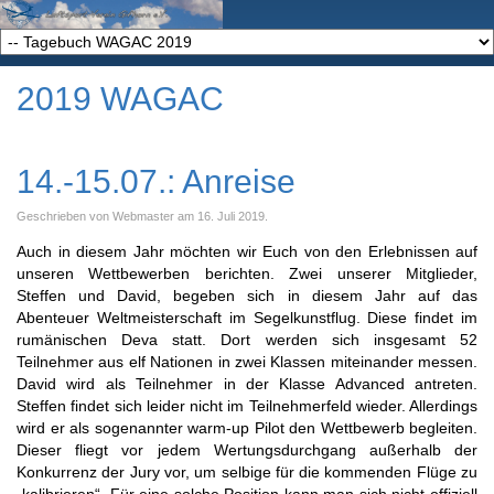
2019 WAGAC
14.-15.07.: Anreise
Geschrieben von Webmaster am
16. Juli 2019
.
Auch in diesem Jahr möchten wir Euch von den Erlebnissen auf
unseren Wettbewerben berichten. Zwei unserer Mitglieder,
Steffen und David, begeben sich in diesem Jahr auf das
Abenteuer Weltmeisterschaft im Segelkunstflug. Diese findet im
rumänischen Deva statt. Dort werden sich insgesamt 52
Teilnehmer aus elf Nationen in zwei Klassen miteinander messen.
David wird als Teilnehmer in der Klasse Advanced antreten.
Steffen findet sich leider nicht im Teilnehmerfeld wieder. Allerdings
wird er als sogenannter warm-up Pilot den Wettbewerb begleiten.
Dieser fliegt vor jedem Wertungsdurchgang außerhalb der
Konkurrenz der Jury vor, um selbige für die kommenden Flüge zu
„kalibrieren“. Für eine solche Position kann man sich nicht offiziell