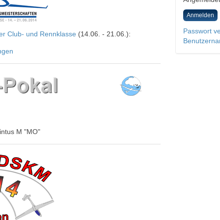
Anmelden
Passwort v
er Club- und Rennklasse
(14.06. - 21.06.):
Benutzerna
ngen
uintus M "MO"