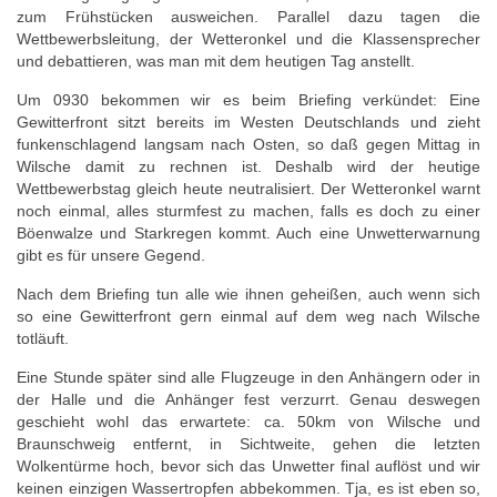
zum Frühstücken ausweichen. Parallel dazu tagen die
Wettbewerbsleitung, der Wetteronkel und die Klassensprecher
und debattieren, was man mit dem heutigen Tag anstellt.
Um 0930 bekommen wir es beim Briefing verkündet: Eine
Gewitterfront sitzt bereits im Westen Deutschlands und zieht
funkenschlagend langsam nach Osten, so daß gegen Mittag in
Wilsche damit zu rechnen ist. Deshalb wird der heutige
Wettbewerbstag gleich heute neutralisiert. Der Wetteronkel warnt
noch einmal, alles sturmfest zu machen, falls es doch zu einer
Böenwalze und Starkregen kommt. Auch eine Unwetterwarnung
gibt es für unsere Gegend.
Nach dem Briefing tun alle wie ihnen geheißen, auch wenn sich
so eine Gewitterfront gern einmal auf dem weg nach Wilsche
totläuft.
Eine Stunde später sind alle Flugzeuge in den Anhängern oder in
der Halle und die Anhänger fest verzurrt. Genau deswegen
geschieht wohl das erwartete: ca. 50km von Wilsche und
Braunschweig entfernt, in Sichtweite, gehen die letzten
Wolkentürme hoch, bevor sich das Unwetter final auflöst und wir
keinen einzigen Wassertropfen abbekommen. Tja, es ist eben so,