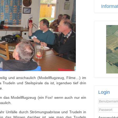
Informa
eilig und anschaulich (Modellflugzeug, Filme…) im
rudeln und Steilspirale da ist, irgendwo tief drin
e.
Login
m das Modellflugzeug (ein Fox! wenn auch nur ein
aulich.
Jahr Unfälle durch Strömungsabrisse und Trudeln in
htig das Wissen darüber ist, wie man das Trudeln
Angemeldet